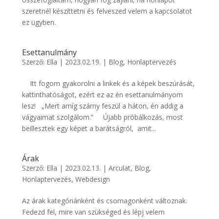
szeretnél készíttetni és felveszed velem a kapcsolatot
ez ügyben.
Esettanulmány
Szerző:
Ella
|
2023.02.19.
|
Blog
,
Honlaptervezés
Itt fogom gyakorolni a linkek és a képek beszúrását,
kattinthatóságot, ezért ez az én esettanulmányom
lesz! „Mert amíg szárny feszül a háton, én addig a
vágyaimat szolgálom.” Újabb próbálkozás, most
beillesztek egy képet a barátságról, amit...
Árak
Szerző:
Ella
|
2023.02.13.
|
Arculat
,
Blog
,
Honlaptervezés
,
Webdesign
Az árak kategóriánként és csomagonként változnak.
Fedezd fel, mire van szükséged és lépj velem