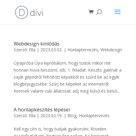
Webdesign kínlódás
Szerző:
Ella
|
2023.03.02.
|
Honlaptervezés
,
Webdesign
Újrapróba Újra kipróbálom, hogy tudok mikor mit
honnan hova beszúrni, stb. 1. feladat: Készíts galériát a
saját gépedről feltöltött képekből és szúrd be az egyik
blogbejegyzsébe: Szúrj be képeket az internetről:
Keresek valami cuki állatosat: adj meg külső és belső...
A honlapkészítés lépései
Szerző:
Ella
|
2023.02.19.
|
Blog
,
Honlaptervezés
Kell egy cím is, hogy tudjak gyakorolni. Röviden
összefoglaltam, hogyan fog zajlani, ha honlapot