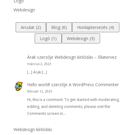
Logó
Webdesign
Arculat
(2)
Blog
(6)
Honlaptervezés
(4)
Logó
(1)
Webdesign
(3)
Árak
szerzője
Webdesign kínlódás – Ellatervez
március 2, 2023
[…] Árak […]
Hello world!
szerzője
A WordPress Commenter
február 12, 2023
Hi, this is a comment. To get started with moderating,
editing, and deleting comments, please visit the
Comments screen in…
Webdesign kínlódás