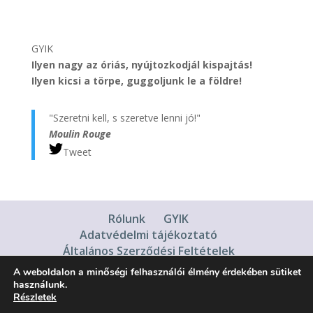
GYIK
Ilyen nagy az óriás, nyújtozkodjál kispajtás!
Ilyen kicsi a törpe, guggoljunk le a földre!
"Szeretni kell, s szeretve lenni jó!"
Moulin Rouge
Tweet
Rólunk
GYIK
Adatvédelmi tájékoztató
Általános Szerződési Feltételek
A weboldalon a minőségi felhasználói élmény érdekében sütiket
használunk.
Részletek
Minden jog fentartva - 2024 | Ellatervez |
Általános