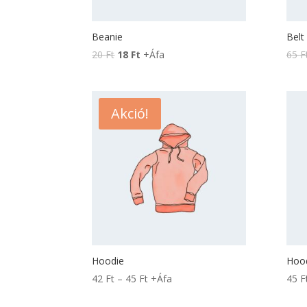
Beanie
Belt
20
Ft
18
Ft
+Áfa
65
F
Akció!
Hoodie
Hood
42
Ft
–
45
Ft
+Áfa
45
F