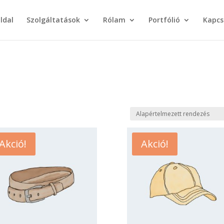
ldal
Szolgáltatások
Rólam
Portfólió
Kapcs
Akció!
Akció!