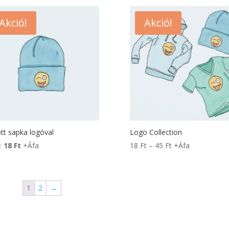
Akció!
Akció!
tt sapka logóval
Logo Collection
t
18
Ft
+Áfa
18
Ft
–
45
Ft
+Áfa
1
2
→