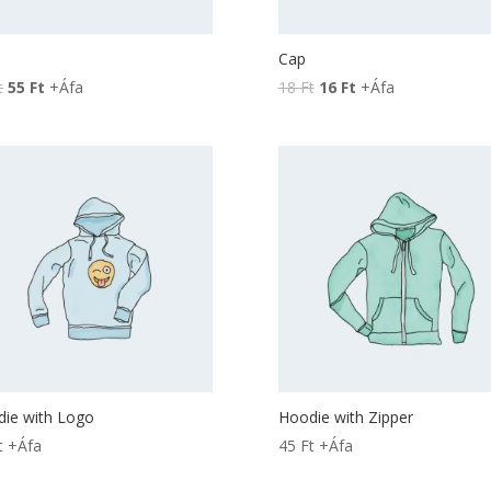
Cap
t
55
Ft
+Áfa
18
Ft
16
Ft
+Áfa
ie with Logo
Hoodie with Zipper
t
+Áfa
45
Ft
+Áfa