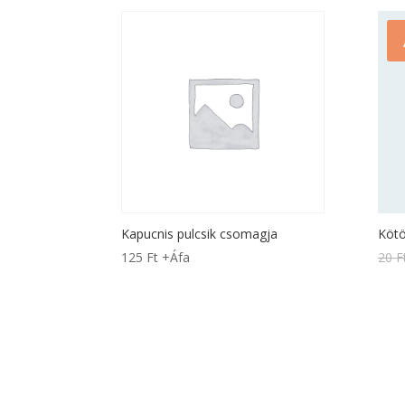
Kapucnis pulcsik csomagja
Kötö
125
Ft
+Áfa
20
F