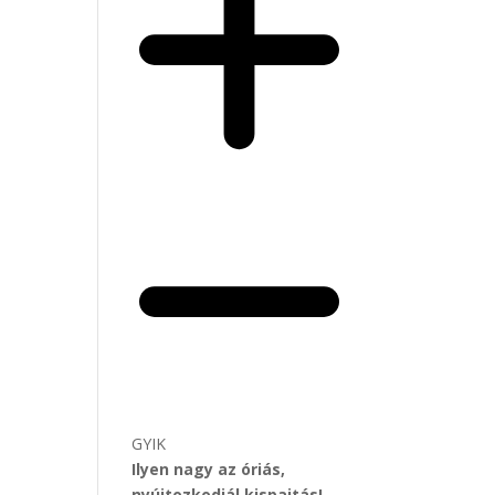
GYIK
Ilyen nagy az óriás,
nyújtozkodjál kispajtás!