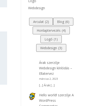
Logó
Webdesign
Arculat
(2)
Blog
(6)
Honlaptervezés
(4)
Logó
(1)
Webdesign
(3)
Árak
szerzője
Webdesign kínlódás –
Ellatervez
március 2, 2023
[…] Árak […]
Hello world!
szerzője
A
WordPress
Commenter