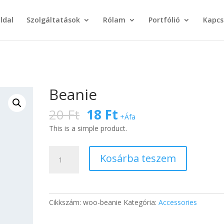
ldal
Szolgáltatások
Rólam
Portfólió
Kapcs
Beanie
20
Ft
18
Ft
+Áfa
This is a simple product.
Beanie
Kosárba teszem
mennyiség
Cikkszám:
woo-beanie
Kategória:
Accessories