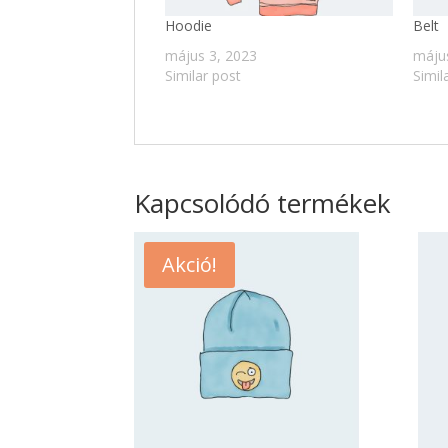
Hoodie
Belt
május 3, 2023
máju
Similar post
Simil
Kapcsolódó termékek
Akció!