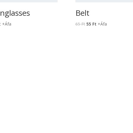
nglasses
Belt
t
+Áfa
65
Ft
55
Ft
+Áfa