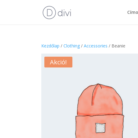
Címo
Kezdőlap
/
Clothing
/
Accessories
/ Beanie
Akció!