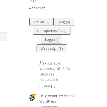
Logó
Webdesign
Arculat
(2)
Blog
(6)
Honlaptervezés
(4)
Logó
(1)
Webdesign
(3)
Árak
szerzője
Webdesign kínlódás –
Ellatervez
március 2, 2023
[…] Árak […]
Hello world!
szerzője
A
WordPress
Commenter