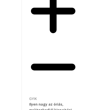
GYIK
Ilyen nagy az óriás,
nyújtozkodjál kispajtás!