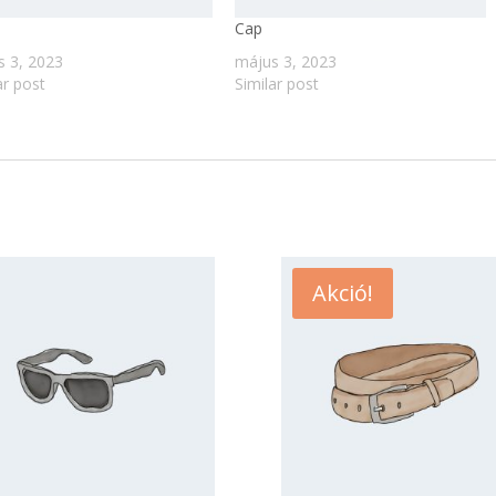
Cap
s 3, 2023
május 3, 2023
ar post
Similar post
Akció!