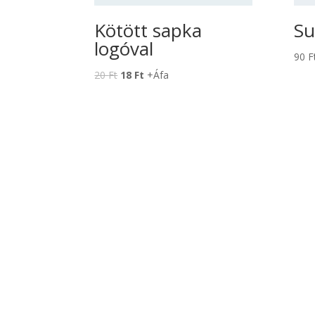
Kötött sapka
Su
logóval
90
F
20
Ft
18
Ft
+Áfa